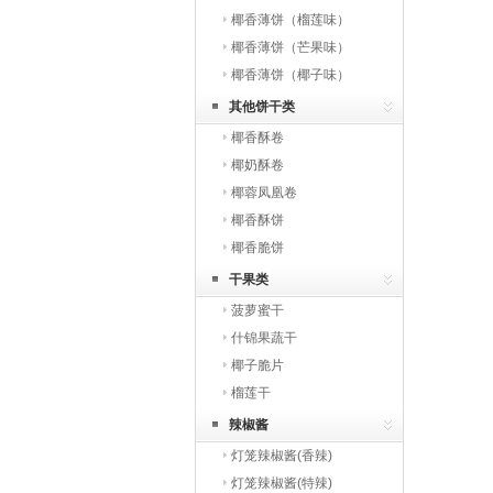
椰香薄饼（榴莲味）
椰香薄饼（芒果味）
椰香薄饼（椰子味）
其他饼干类
椰香酥卷
椰奶酥卷
椰蓉凤凰卷
椰香酥饼
椰香脆饼
干果类
菠萝蜜干
什锦果蔬干
椰子脆片
榴莲干
辣椒酱
灯笼辣椒酱(香辣)
灯笼辣椒酱(特辣)