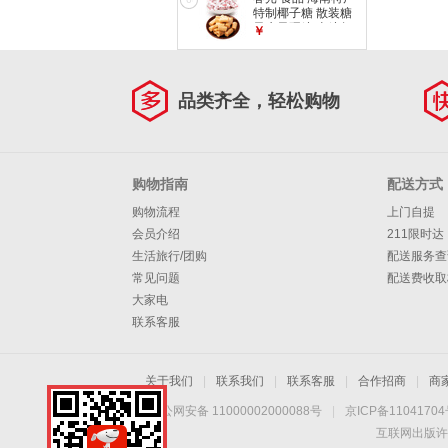
特制椰子糖 散装糖
果水果硬糖 喜糖年
￥
货休闲零食 特浓传
统椰子糖 500g
品类齐全，轻松购物
购物指南
配送方式
购物流程
上门自提
会员介绍
211限时达
生活旅行/团购
配送服务查
常见问题
配送费收取
大家电
联系客服
关于我们
|
联系我们
|
联系客服
|
合作招商
|
商
京公网安备 11000002000088号
|
京ICP备1104170
互联网出版许