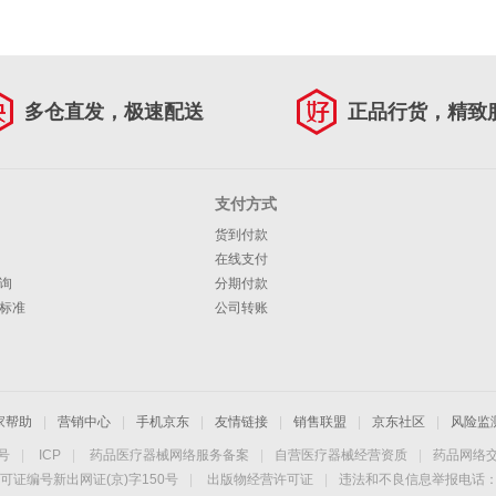
多仓直发，极速配送
正品行货，精致
支付方式
货到付款
在线支付
询
分期付款
标准
公司转账
家帮助
|
营销中心
|
手机京东
|
友情链接
|
销售联盟
|
京东社区
|
风险监
4号
|
ICP
|
药品医疗器械网络服务备案
|
自营医疗器械经营资质
|
药品网络
可证编号新出网证(京)字150号
|
出版物经营许可证
|
违法和不良信息举报电话：40