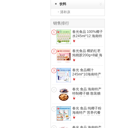
饮料
清补凉
销售排行
春光食品 100%椰子
1
水245ml*12 海南特
产 天然果汁饮料电
￥
解质水NFC 椰子水
245ml*12
春光食品 椰奶红枣
2
炖桃胶200g×8罐 海
南特产 代餐休闲零
￥
食
春光 食品椰汁
3
245ml*10海南特产
生榨椰子汁植物蛋白
￥
饮料 一口鲜气椰汁
245ml*10
春光 食品 海南特产
4
特制椰子糖 散装糖
果水果硬糖 喜糖年
￥
货休闲零食 特制椰
子糖 500g
春光 食品 纯椰子粉
5
海南特产 营养代餐
早餐粉 椰子原汁固
￥
体饮料 400g纯椰子
粉2罐装
春光 食品 海南特产
6