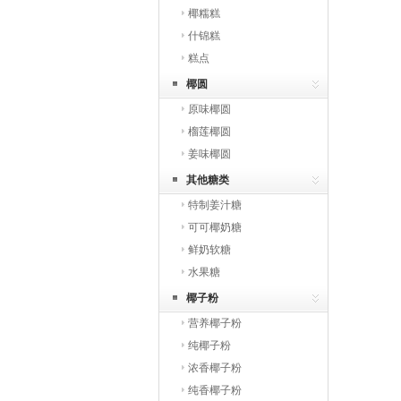
椰糯糕
什锦糕
糕点
椰圆
原味椰圆
榴莲椰圆
姜味椰圆
其他糖类
特制姜汁糖
可可椰奶糖
鲜奶软糖
水果糖
椰子粉
营养椰子粉
纯椰子粉
浓香椰子粉
纯香椰子粉