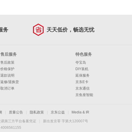
服务
天天低价，畅选无忧
售后服务
特色服务
售后政策
夺宝岛
价格保护
DIY装机
退款说明
延保服务
返修/退换货
京东E卡
取消订单
京东通信
京鱼座智能
测
|
质量公告
|
隐私政策
|
京东公益
|
Media & IR
交易第三方平台备案凭证
|
新出发京零 字第大120007号
06561155